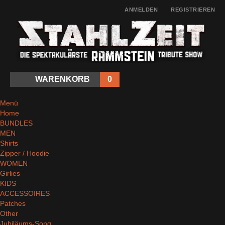
ANMELDEN
REGISTRIEREN
WARENKORB
0
Menü
Home
BUNDLES
MEN
Shirts
Zipper / Hoodie
WOMEN
Girlies
KIDS
ACCESSOIRES
Patches
Other
Jubiläums-Song