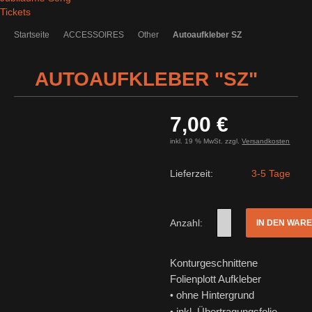
Tickets
Startseite
ACCESSOIRES
Other
Autoaufkleber SZ
AUTOAUFKLEBER "SZ"
7,00 €
inkl. 19 % MwSt. zzgl.
Versandkosten
Lieferzeit:
3-5 Tage
Anzahl:
IN DEN WAR
Konturgeschnittene
Folienplott Aufkleber
ohne Hintergrund
•
inkl. Übertragungsfolie