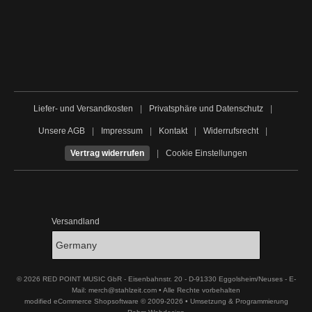
Liefer- und Versandkosten
|
Privatsphäre und Datenschutz
|
Unsere AGB
|
Impressum
|
Kontakt
|
Widerrufsrecht
|
Vertrag widerrufen
|
Cookie Einstellungen
Versandland
© 2026 RED POINT MUSIC GbR - Eisenbahnstr. 20 - D-91330 Eggolsheim/Neuses - E-
Mail: merch@stahlzeit.com • Alle Rechte vorbehalten
modified eCommerce Shopsoftware © 2009-2026 • Umsetzung & Programmierung