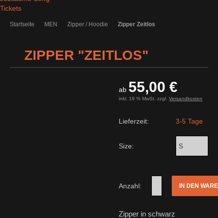
Tickets
Startseite
MEN
Zipper / Hoodie
Zipper Zeitlos
ZIPPER "ZEITLOS"
55,00 €
ab
inkl. 19 % MwSt. zzgl.
Versandkosten
Lieferzeit:
3-5 Tage
Size:
Anzahl:
IN DEN WAR
Zipper in schwarz