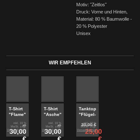
Motiv: "Zeitlos"
Druck: Vorne und Hinten,
Material: 80 % Baumwolle -
20 % Polyester
Unisex
WIR EMPFEHLEN
T-Shirt
T-Shirt
Tanktop
"Flame"
"Asche"
"Flügel-
Pink"
inkl. 19 %
inkl. 19 %
inkl. 19 %
30,00 €
ab
ab
MwSt. zzgl.
MwSt. zzgl.
MwSt. zzgl.
30,00
30,00
25,00
Versandkosten
Versandkosten
Versandkosten
€
€
€