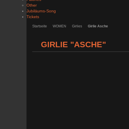
Other
Jubiläums-Song
Tickets
Startseite
WOMEN
Girlies
Girlie Asche
GIRLIE "ASCHE"