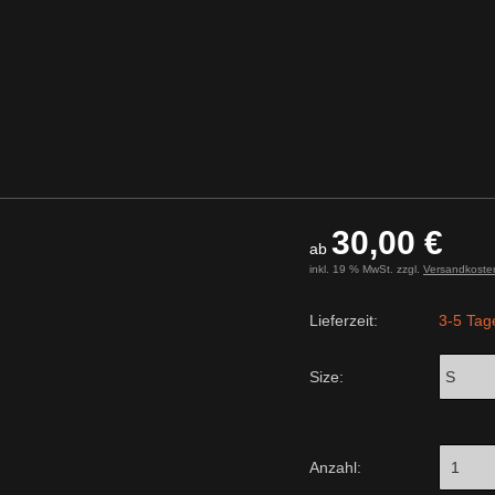
30,00 €
ab
inkl. 19 % MwSt. zzgl.
Versandkoste
Lieferzeit:
3-5 Tag
Size:
Anzahl: