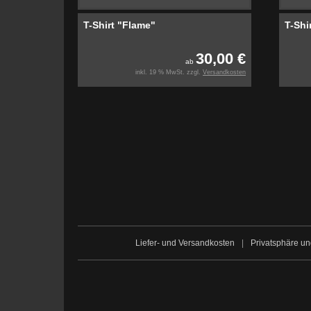
T-Shirt "Flame"
T-Shi
30,00 €
ab
inkl. 19 % MwSt. zzgl.
Versandkosten
Liefer- und Versandkosten
|
Privatsphäre u